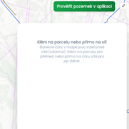
⤢
Prověřit pozemek v aplikaci
Klikni na parcelu nebo přímo na síť
Barevné čáry v mapě jsou inženýrské
sítě (zdarma). Klikni na parcelu pro
přehled, nebo přímo na čáru sítě pro
její detail.