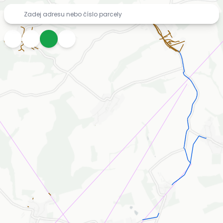
Mapa inženýrských sítí zdarma – vodovody, kanalizace, pl