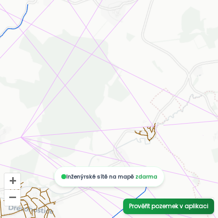
Inženýrské sítě na mapě
zdarma
+
–
i
Prověřit pozemek v aplikaci