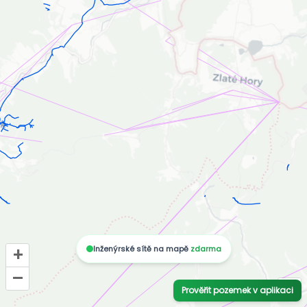
Inženýrské sítě na mapě
zdarma
+
–
i
Prověřit pozemek v aplikaci