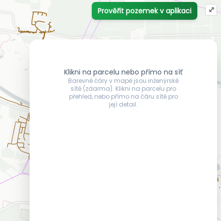
⤢
Prověřit pozemek v aplikaci
Klikni na parcelu nebo přímo na síť
Barevné čáry v mapě jsou inženýrské
sítě (zdarma). Klikni na parcelu pro
přehled, nebo přímo na čáru sítě pro
její detail.