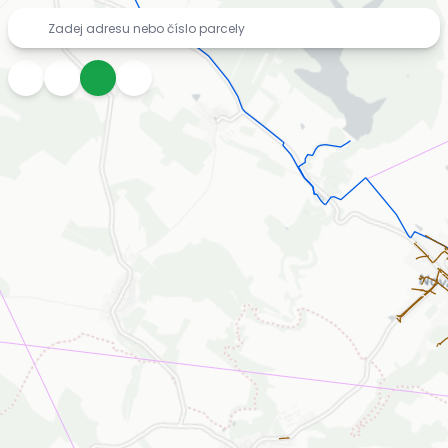
Mapa inženýrských sítí zdarma – vodovody, kanalizace, pl