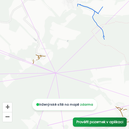
Inženýrské sítě na mapě
zdarma
+
–
i
Prověřit pozemek v aplikaci