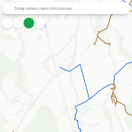
Mapa inženýrských sítí zdarma – vodovody, kanalizace, pl