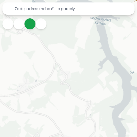
Mapa inženýrských sítí zdarma – vodovody, kanalizace, pl