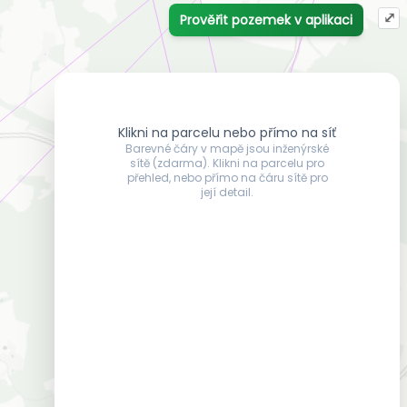
⤢
Prověřit pozemek v aplikaci
Klikni na parcelu nebo přímo na síť
Barevné čáry v mapě jsou inženýrské
sítě (zdarma). Klikni na parcelu pro
přehled, nebo přímo na čáru sítě pro
její detail.