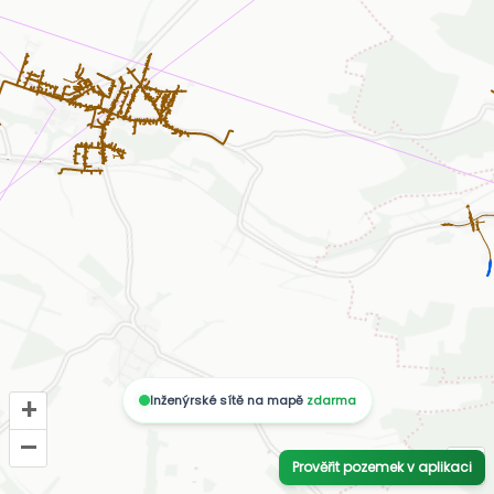
Inženýrské sítě na mapě
zdarma
+
–
i
Prověřit pozemek v aplikaci