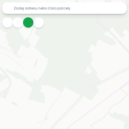
Mapa inženýrských sítí zdarma – vodovody, kanalizace, pl