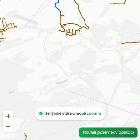
Inženýrské sítě na mapě
zdarma
+
–
i
Prověřit pozemek v aplikaci