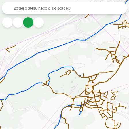
Mapa inženýrských sítí zdarma – vodovody, kanalizace, pl